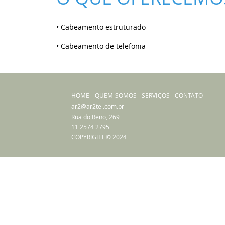
• Cabeamento estruturado
• Cabeamento de telefonia
HOME
QUEM SOMOS
SERVIÇOS
CONTATO
ar2@ar2tel.com.br
Rua do Reno, 269
11 2574 2795
COPYRIGHT © 2024